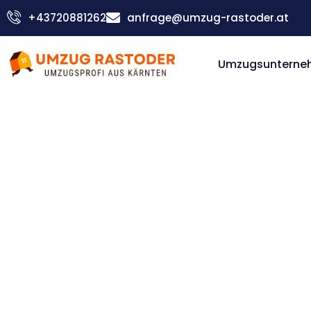
Skip
+43720881262
anfrage@umzug-rastoder.at
to
content
Umzugsunterneh
Günstiger Trabzon Umzug
Umzug Vi
Trabzon