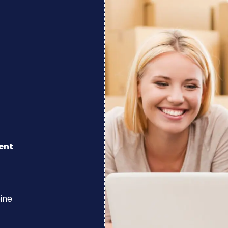
ent
eine