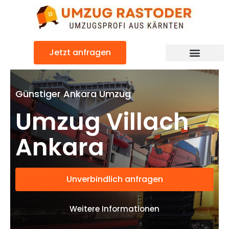
Skip
to
content
Jetzt anfragen
Umzugsunternehmen Villach
Umzugsservice Villach
Günstiger Ankara Umzug
Umzug Villach
Ankara
Unverbindlich anfragen
Weitere Informationen