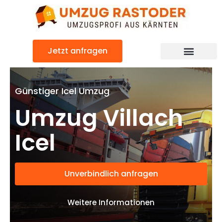
Skip
to
content
Jetzt anfragen
Umzugsunternehmen Villach
Umzugsservice Villach
Günstiger Icel Umzug
Umzug Villach
Icel
Unverbindlich anfragen
Weitere Informationen