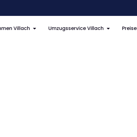
men Villach
Umzugsservice Villach
Preise
llach
eynes