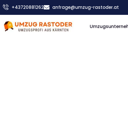
Skip
+43720881262
anfrage@umzug-rastoder.at
to
content
Umzugsunterneh
Günstiger Milton Keynes Umzug
Umzug Vi
Milton K