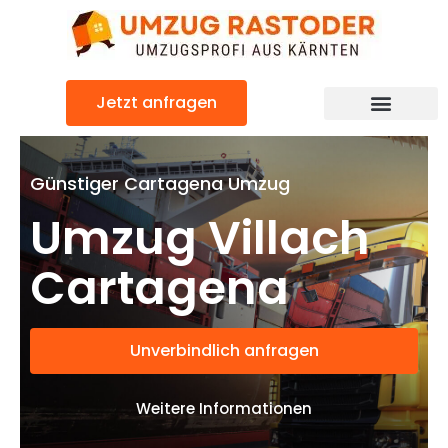
Skip
to
content
Jetzt anfragen
Umzugsunternehmen Villach
Umzugsservice Villach
Günstiger Cartagena Umzug
Umzug Villach
Cartagena
Unverbindlich anfragen
Weitere Informationen