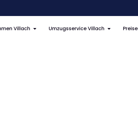
men Villach
Umzugsservice Villach
Preise
llach
e