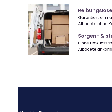
Reibungslos
Garantiert ein n
Albacete ohne K
Sorgen- & str
Ohne Umzugsstre
Albacete ankom