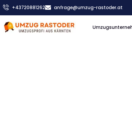
Skip
+43720881262
anfrage@umzug-rastoder.at
to
content
Umzugsunterneh
Günstiger Albacete Umzug
Umzug Vi
Albacet