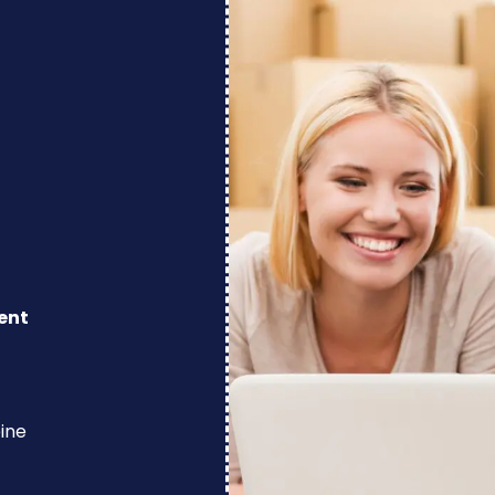
ent
eine