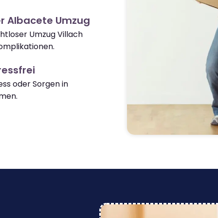
er Albacete Umzug
ahtloser Umzug Villach
omplikationen.
essfrei
ss oder Sorgen in
men.