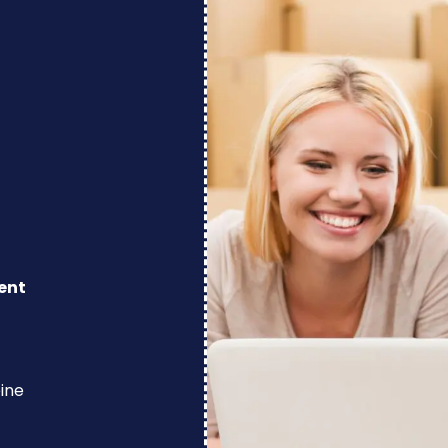
ent
eine