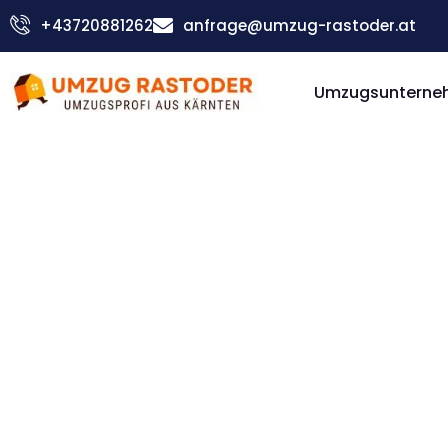
Skip
+43720881262
anfrage@umzug-rastoder.at
to
content
Umzugsunterneh
Günstiger Kassel Umzug
Umzug Vi
Kassel