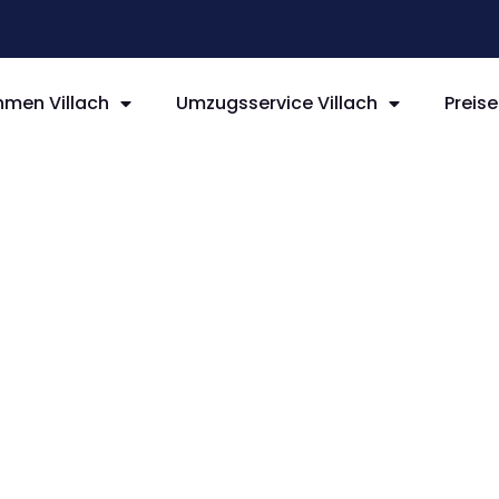
men Villach
Umzugsservice Villach
Preise
llach
hweig