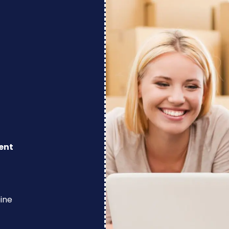
ent
eine