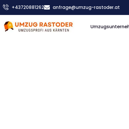
Skip
+43720881262
anfrage@umzug-rastoder.at
to
content
Umzugsunterneh
Günstiger Braunschweig Umzug
Umzug Vi
Braunsc