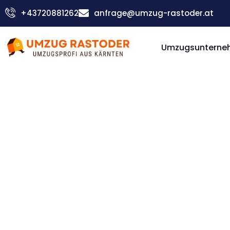
Skip
+43720881262
anfrage@umzug-rastoder.at
to
content
Umzugsunterneh
Günstiger Kielce Umzug
Umzug Vi
Kielce