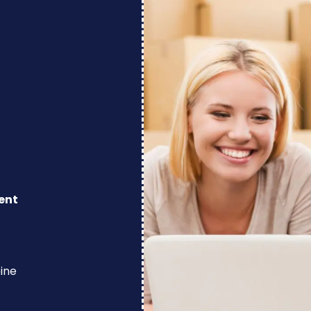
ent
eine