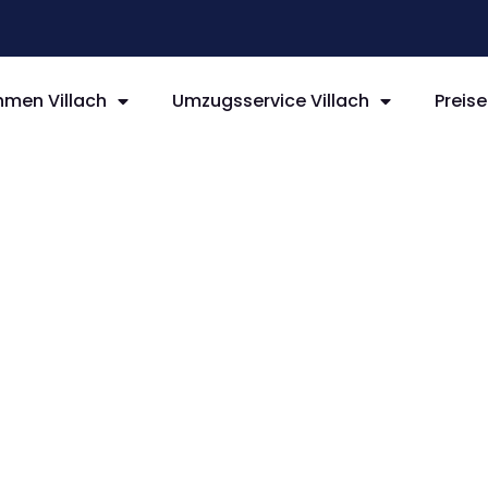
men Villach
Umzugsservice Villach
Preise
llach
oka