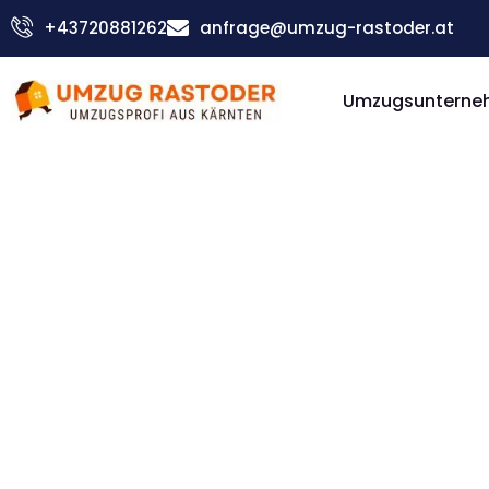
Skip
+43720881262
anfrage@umzug-rastoder.at
to
content
Umzugsunterneh
Günstiger Škofja Loka Umzug
Umzug Vi
Škofja L