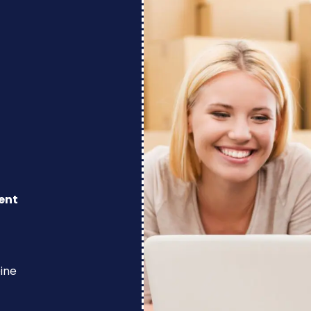
ent
eine