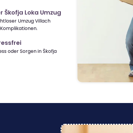
r Škofja Loka Umzug
ahtloser Umzug Villach
 Komplikationen.
essfrei
s oder Sorgen in Škofja