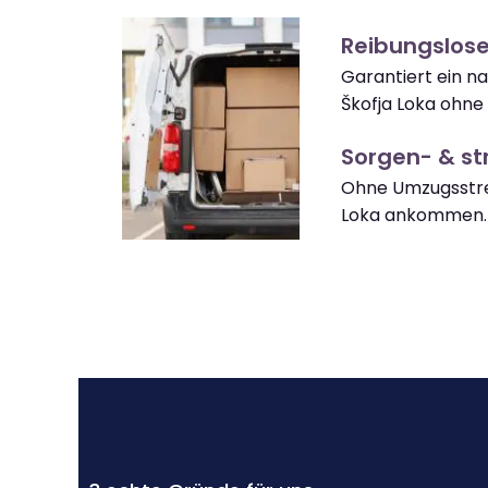
Reibungslose
Garantiert ein n
Škofja Loka ohne
Sorgen- & str
Ohne Umzugsstres
Loka ankommen.