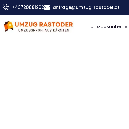
Skip
+43720881262
anfrage@umzug-rastoder.at
to
content
Umzugsunterneh
Günstiger Biel Umzug
Umzug Vi
Biel