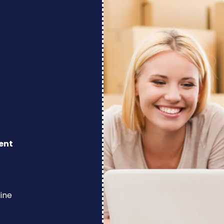
ent
eine