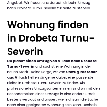
Angebot. Wir freuen uns darauf, dir beim Umzug
nach Drobeta Turnu-Severin zur Seite zu stehen!
Wohnung finden
in Drobeta Turnu-
Severin
Du planst einen Umzug von Villach nach Drobeta
Turnu-Severin
und suchst eine Wohnung in der
neuen Stadt? Keine Sorge, wir von
Umzug Rastoder
aus Villach
helfen dir gerne dabei, eine passende
Bleibe in Drobeta Turnu-Severin zu finden. Als
professionelles Umzugsunternehmen sind wir mit den
Besonderheiten eines Umzugs in eine andere Stadt
bestens vertraut und wissen, wie mühsam die Suche
nach einer geeigneten Wohnung sein kann. Deshalb