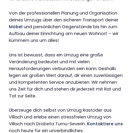
Von der professionellen Planung und Organisation
deines Umzugs über den sicheren Transport deiner
Möbel
und persönlichen Gegenstände bis hin zum
Aufbau deiner Einrichtung am neuen Wohnort – wir
kümmern uns um alles!
Uns ist bewusst, dass ein Umzug eine große
Veränderung bedeutet und mit vielen
Herausforderungen verbunden sein kann. Deshalb
legen wir großen Wert darauf, dir einen zuverlässigen
und kompetenten Service anzubieten. Wir nehmen
uns Zeit für dich und stehen dir jederzeit mit Rat und
Tat zur Seite.
Überzeuge dich selbst von Umzug Rastoder aus
Villach und erlebe einen stressfreien Umzug von
Villach nach Drobeta Turnu-Severin.
Kontaktiere uns
noch heute für ein unverbindliches