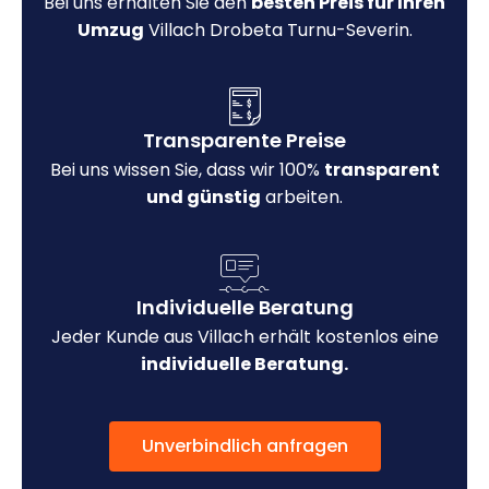
Bei uns erhalten Sie den
besten Preis für Ihren
Umzug
Villach Drobeta Turnu-Severin.
Transparente Preise
Bei uns wissen Sie, dass wir 100%
transparent
und günstig
arbeiten.
Individuelle Beratung
Jeder Kunde aus Villach erhält kostenlos eine
individuelle Beratung.
Unverbindlich anfragen