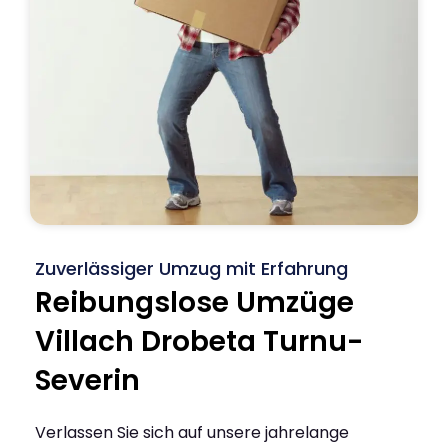
Zuverlässiger Umzug mit Erfahrung
Reibungslose Umzüge
Villach Drobeta Turnu-
Severin
Verlassen Sie sich auf unsere jahrelange