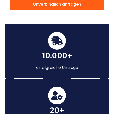
Unverbindlich anfragen
10.000+
erfolgreiche Umzüge
20+