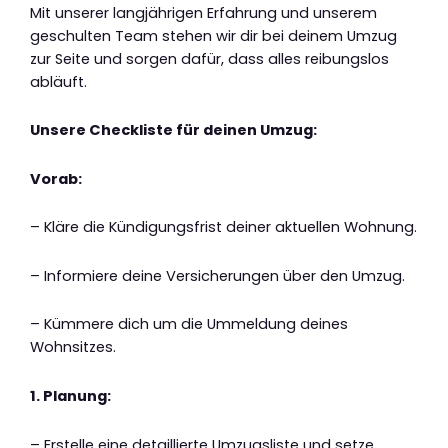
Mit unserer langjährigen Erfahrung und unserem
geschulten Team stehen wir dir bei deinem Umzug
zur Seite und sorgen dafür, dass alles reibungslos
abläuft.
Unsere Checkliste für deinen Umzug:
Vorab:
– Kläre die Kündigungsfrist deiner aktuellen Wohnung.
– Informiere deine Versicherungen über den Umzug.
– Kümmere dich um die Ummeldung deines
Wohnsitzes.
1. Planung:
– Erstelle eine detaillierte Umzugsliste und setze