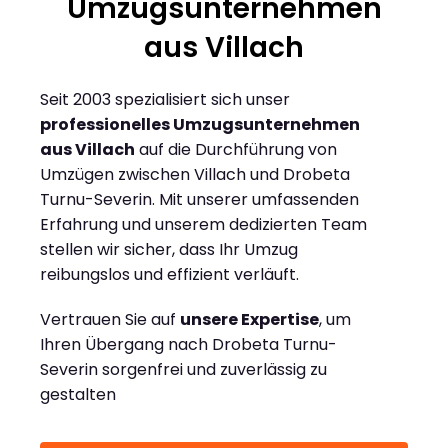
Umzugsunternehmen
aus Villach
Seit 2003 spezialisiert sich unser
professionelles Umzugsunternehmen
aus Villach
auf die Durchführung von
Umzügen zwischen Villach und Drobeta
Turnu-Severin. Mit unserer umfassenden
Erfahrung und unserem dedizierten Team
stellen wir sicher, dass Ihr Umzug
reibungslos und effizient verläuft.
Vertrauen Sie auf
unsere Expertise
, um
Ihren Übergang nach Drobeta Turnu-
Severin sorgenfrei und zuverlässig zu
gestalten