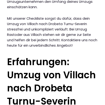
Umzugsunternehmen den Umfang deines Umzugs
einschätzen kann.
Mit unserer Checkliste sorgst du dafür, dass dein
Umzug von Villach nach Drobeta Turnu-Severin
stressfrei und unkompliziert verläuft. Bei Umzug
Rastoder aus Villach stehen wir dir gerne zur Seite
und helfen dir bei jedem Schritt. Kontaktiere uns noch
heute für ein unverbindliches Angebot!
Erfahrungen:
Umzug von Villach
nach Drobeta
Turnu-Severin