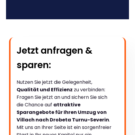
Jetzt anfragen &
sparen:
Nutzen Sie jetzt die Gelegenheit,
Qualität und Effizienz
zu verbinden:
Fragen Sie jetzt an und sichern Sie sich
die Chance auf
attraktive
Sparangebote für Ihren Umzug von
Villach nach Drobeta Turnu-Severin
.
Mit uns an Ihrer Seite ist ein sorgenfreier
Start in Ihr neues Kapitel nur ein