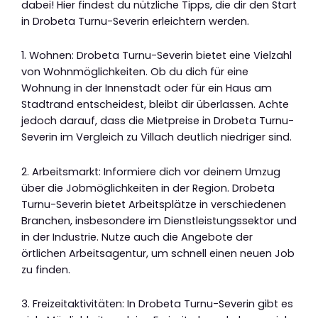
dabei! Hier findest du nützliche Tipps, die dir den Start
in Drobeta Turnu-Severin erleichtern werden.
1. Wohnen: Drobeta Turnu-Severin bietet eine Vielzahl
von Wohnmöglichkeiten. Ob du dich für eine
Wohnung in der Innenstadt oder für ein Haus am
Stadtrand entscheidest, bleibt dir überlassen. Achte
jedoch darauf, dass die Mietpreise in Drobeta Turnu-
Severin im Vergleich zu Villach deutlich niedriger sind.
2. Arbeitsmarkt: Informiere dich vor deinem Umzug
über die Jobmöglichkeiten in der Region. Drobeta
Turnu-Severin bietet Arbeitsplätze in verschiedenen
Branchen, insbesondere im Dienstleistungssektor und
in der Industrie. Nutze auch die Angebote der
örtlichen Arbeitsagentur, um schnell einen neuen Job
zu finden.
3. Freizeitaktivitäten: In Drobeta Turnu-Severin gibt es